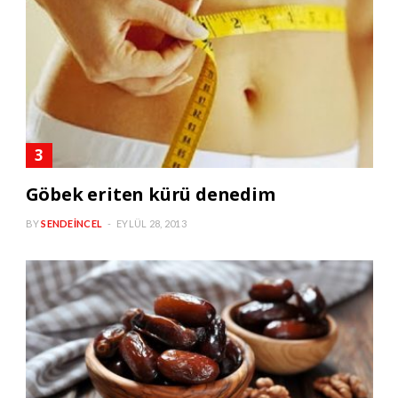
Göbek eriten kürü denedim
BY
SENDEINCEL
EYLÜL 28, 2013