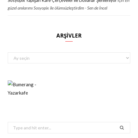
Sosyopix Yapışan Kare Çerçeveler ile Duvarlar Şenleniyor
için
En
güzel anılarımı Sosyopix ile ölümsüzleştirdim - Sen de İncel
ARŞIVLER
Arşivler
Search
for: