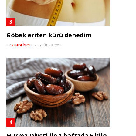
Göbek eriten kürü denedim
BY
SENDEINCEL
EYLÜL 28, 2013
Hurma Diyeti ile 1 haftada 5 kilo