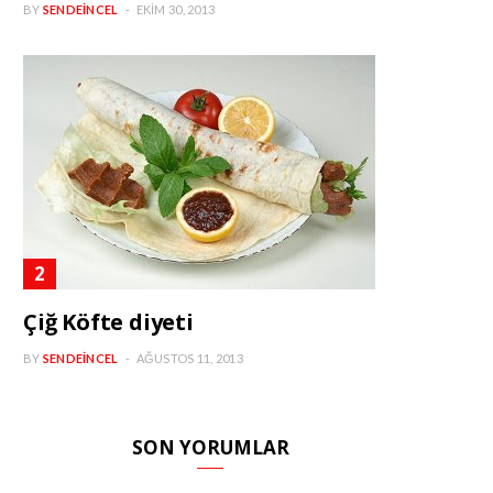
BY
SENDEINCEL
EKIM 30, 2013
Çiğ Köfte diyeti
BY
SENDEINCEL
AĞUSTOS 11, 2013
SON YORUMLAR