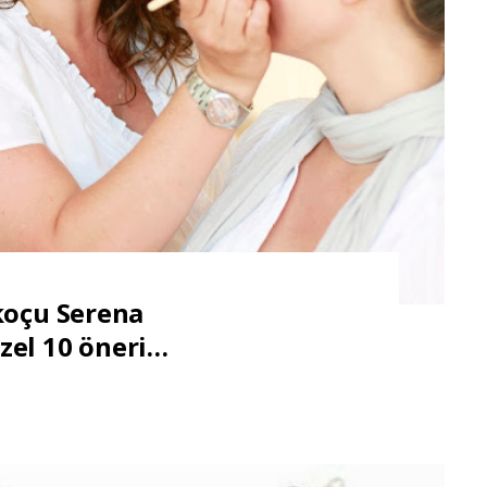
koçu Serena
zel 10 öneri…