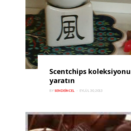
Scentchips koleksiyonu
yaratın
BY
SENDEINCEL
EYLÜL 30, 2013