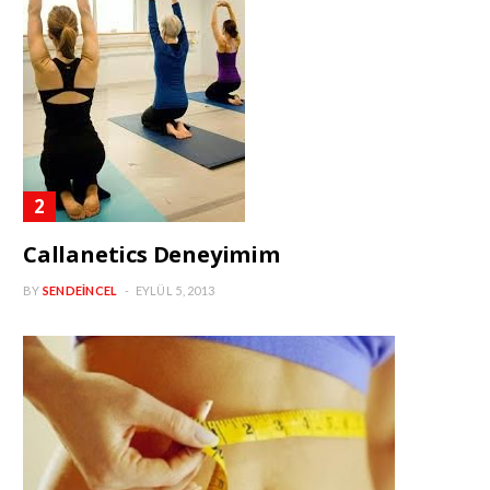
Callanetics Deneyimim
BY
SENDEINCEL
EYLÜL 5, 2013