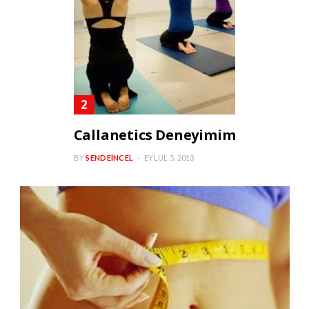
Callanetics Deneyimim
BY
SENDEINCEL
EYLÜL 5, 2013