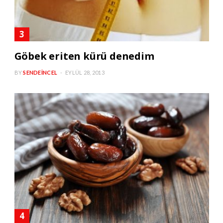
Göbek eriten kürü denedim
BY
SENDEINCEL
EYLÜL 28, 2013