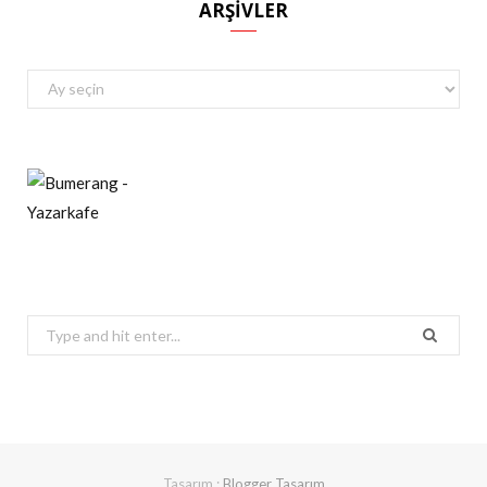
ARŞIVLER
Arşivler
Search
for:
Tasarım :
Blogger Tasarım