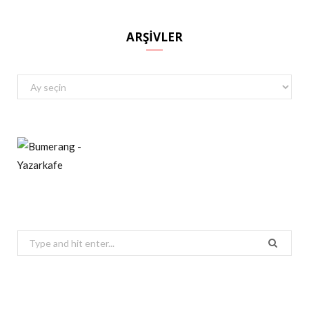
ARŞIVLER
Arşivler
Search
for: