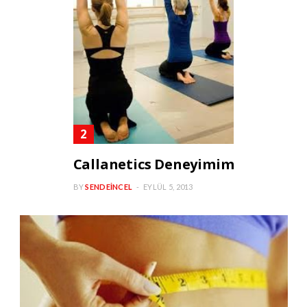
Callanetics Deneyimim
BY
SENDEINCEL
EYLÜL 5, 2013