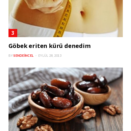
Göbek eriten kürü denedim
BY
SENDEINCEL
EYLÜL 28, 2013