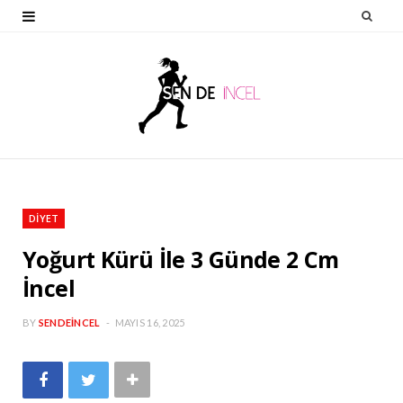
F
T
I
P
Y
a
w
n
i
o
c
i
s
n
u
e
t
t
t
T
b
t
a
e
u
o
e
g
r
b
o
r
r
e
e
DIYET
k
a
s
Yoğurt Kürü İle 3 Günde 2 Cm
m
t
İncel
BY
SENDEINCEL
MAYIS 16, 2025