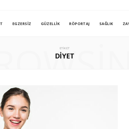
ET
EGZERSIZ
GÜZELLIK
RÖPORTAJ
SAĞLIK
ZA
ROWSI
ETIKET
DIYET