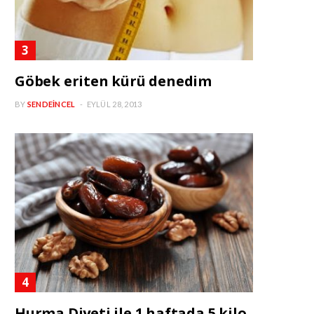
Göbek eriten kürü denedim
BY
SENDEINCEL
EYLÜL 28, 2013
Hurma Diyeti ile 1 haftada 5 kilo