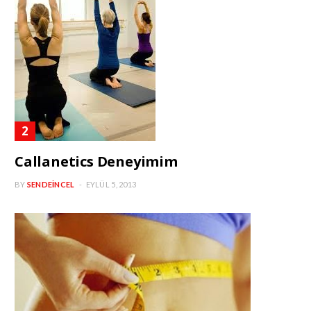
Callanetics Deneyimim
BY
SENDEINCEL
EYLÜL 5, 2013