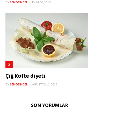
BY
SENDEINCEL
EKIM 30, 2013
Çiğ Köfte diyeti
BY
SENDEINCEL
AĞUSTOS 11, 2013
SON YORUMLAR