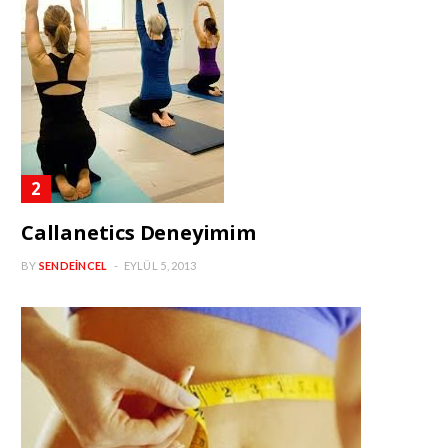
Callanetics Deneyimim
BY
SENDEINCEL
EYLÜL 5, 2013