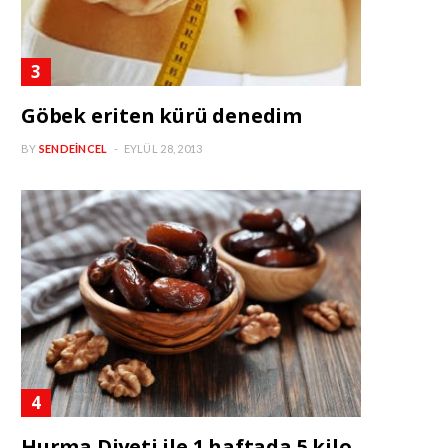
Göbek eriten kürü denedim
BY
SENDEINCEL
EYLÜL 28, 2013
Hurma Diyeti ile 1 haftada 5 kilo