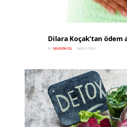
Dilara Koçak’tan ödem a
BY
SENDEINCEL
EKIM 5, 2018