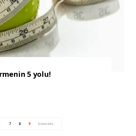
rmenin 5 yolu!
7
8
9
Sonraki
…