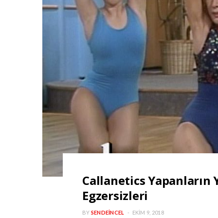
Callanetics Yapanların 
Egzersizleri
BY
SENDEINCEL
EKIM 9, 2018