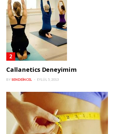
Callanetics Deneyimim
BY
SENDEINCEL
EYLÜL 5, 2013