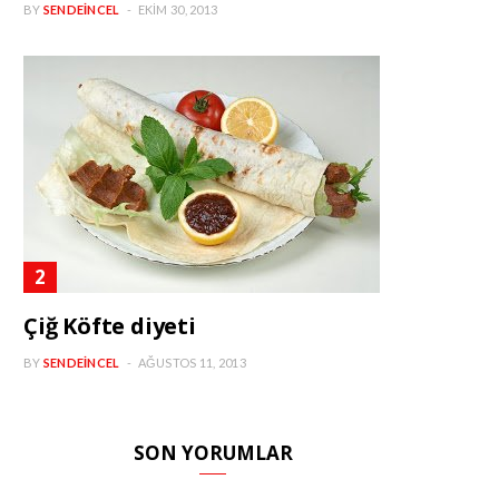
BY
SENDEINCEL
EKIM 30, 2013
Çiğ Köfte diyeti
BY
SENDEINCEL
AĞUSTOS 11, 2013
SON YORUMLAR