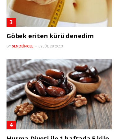
Göbek eriten kürü denedim
BY
SENDEINCEL
EYLÜL 28, 2013
Hurma Diyeti ile 1 haftada 5 kilo