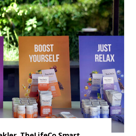
cekler, TheLifeCo Smart